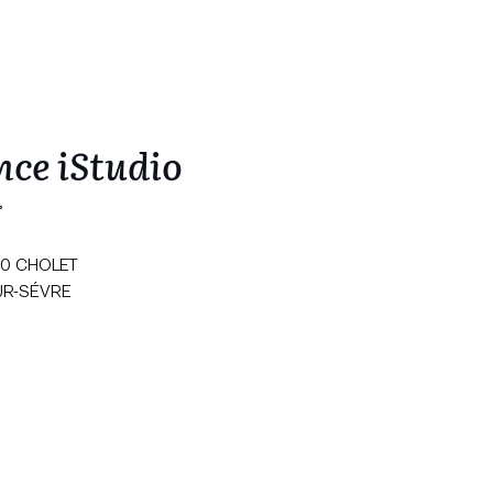
ence iStudio
°
300 CHOLET
SUR-SÉVRE