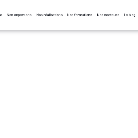
ce
Nos expertises
Nos réalisations
Nos formations
Nos secteurs
Le blog