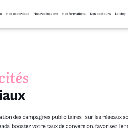
ce
Nos expertises
Nos réalisations
Nos formations
Nos secteurs
Le blog
cités
iaux
isation des campagnes publicitaires sur les réseaux so
eads, boostez votre taux de conversion, favorisez l’e