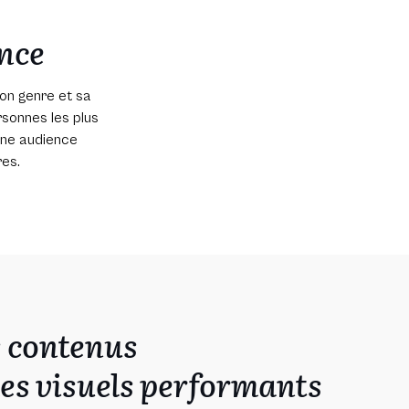
ence
son genre et sa
rsonnes les plus
nne audience
es.
 contenus
des visuels performants