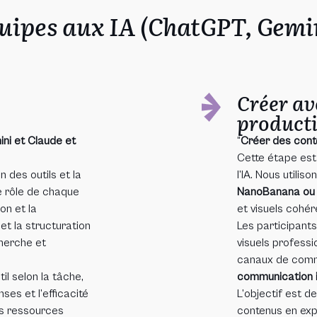
uipes aux IA (ChatGPT, Gemin
r
Créer ave
producti
ni et Claude et
“
Créer des conte
Cette étape est
des outils et la
l’IA. Nous utili
 le rôle de chaque
NanoBanana ou 
ion et la
et visuels cohér
et la structuration
Les participant
herche et
visuels professi
canaux de com
il selon la tâche,
communication 
nses et l’efficacité
L’objectif est 
es ressources
contenus en expl