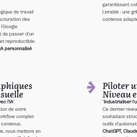
garantissant co
gique de travail
Livrable : une gr
ructuration des
contenus adapté
s (Google
st de passer d’un
et reproductible.
 IA personnalisé
aphiques
Piloter 
suelle
Niveau 
ec l’IA
”
“
Industrialiser l
tion de votre
Ce dernier nive
workflow complet
souhaitant stru
es contenus.
outils d’autom
lle, nous mettons en
ChatGPT, Claude