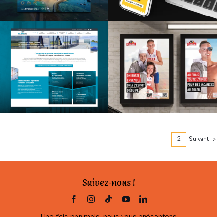
Identité visuelle et site vitrine
Campagne de
pour une entreprise de
communication
menuiseries extérieures
marque employeur
1
2
Suivant
Suivez-nous !
Une fois par mois, nous vous présentons