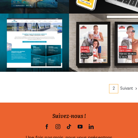
Identité visuelle et site vitrine
Campagne de
pour une entreprise de
communication
menuiseries extérieures
marque employeur
1
2
Suivant
Suivez-nous !
Une fois par mois, nous vous présentons