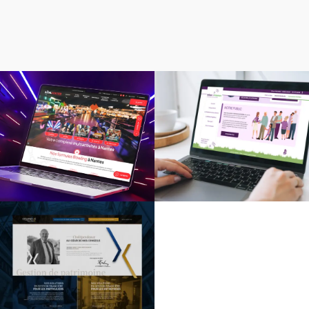
Création d’un site e-
Logo, site web et livret
commerce
d’accueil pour une
pour un complexe de bowling
association choletaise
Création de site internet
pour une entreprise de
gestion de patrimoine