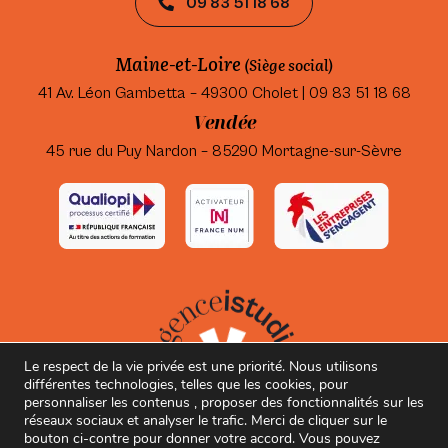
09 83 51 18 68
Maine-et-Loire
(Siège social)
41 Av. Léon Gambetta – 49300 Cholet | 09 83 51 18 68
Vendée
45 rue du Puy Nardon – 85290 Mortagne-sur-Sèvre
Le respect de la vie privée est une priorité. Nous utilisons
différentes technologies, telles que les cookies, pour
personnaliser les contenus , proposer des fonctionnalités sur les
réseaux sociaux et analyser le trafic. Merci de cliquer sur le
bouton ci-contre pour donner votre accord. Vous pouvez