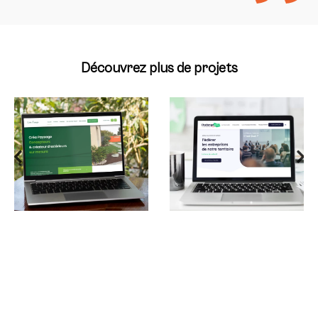
Découvrez plus de projets
Une stratégie de
Refonte du logo et
communication
du site internet
globale
d’un réseau
pour un paysagiste
d’entreprises
vendéen