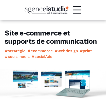
Passer
au
contenu
Site e-commerce et
supports de communication
#stratégie #ecommerce #webdesign #print
#socialmedia #socialAds