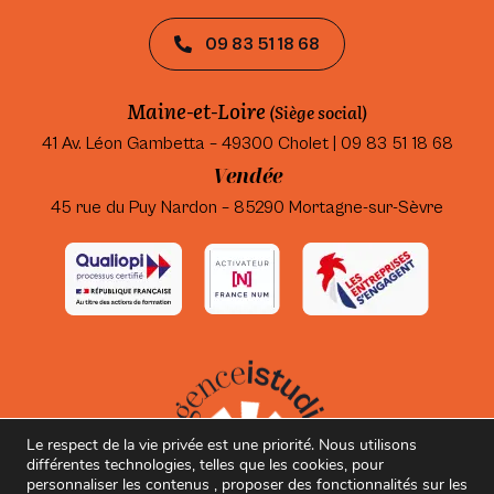
09 83 51 18 68
Maine-et-Loire
(Siège social)
41 Av. Léon Gambetta – 49300 Cholet | 09 83 51 18 68
Vendée
45 rue du Puy Nardon – 85290 Mortagne-sur-Sèvre
Le respect de la vie privée est une priorité. Nous utilisons
différentes technologies, telles que les cookies, pour
personnaliser les contenus , proposer des fonctionnalités sur les