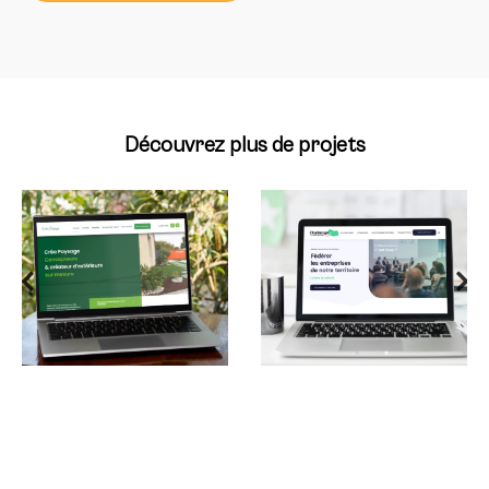
Découvrez plus de projets
Une stratégie de
Refonte du logo et
communication
du site internet
globale
d’un réseau
pour un paysagiste
d’entreprises
vendéen